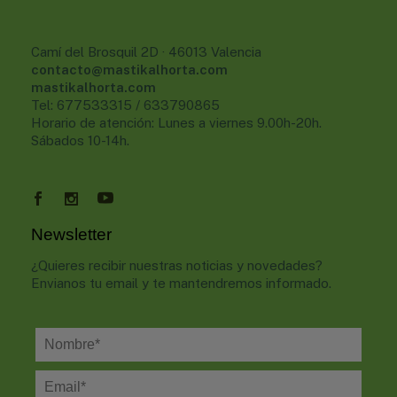
Camí del Brosquil 2D · 46013 Valencia
contacto@mastikalhorta.com
mastikalhorta.com
Tel: 677533315 / 633790865
Horario de atención: Lunes a viernes 9.00h-20h.
Sábados 10-14h.
Newsletter
¿Quieres recibir nuestras noticias y novedades?
Envianos tu email y te mantendremos informado.