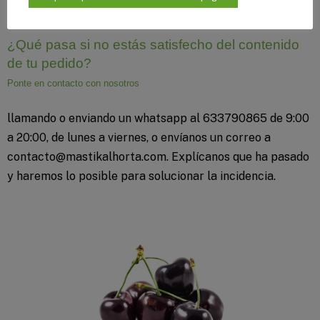
¿Qué pasa si no estás satisfecho del contenido
de tu pedido?
Ponte en contacto con nosotros
llamando o enviando un whatsapp al 633790865 de 9:00
a 20:00, de lunes a viernes, o envíanos un correo a
contacto@mastikalhorta.com. Explícanos que ha pasado
y haremos lo posible para solucionar la incidencia.