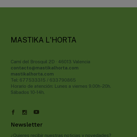
MASTIKA L'HORTA
Camí del Brosquil 2D · 46013 Valencia
contacto@mastikalhorta.com
mastikalhorta.com
Tel: 677533315 / 633790865
Horario de atención: Lunes a viernes 9.00h-20h.
Sábados 10-14h.
Newsletter
¿Quieres recibir nuestras noticias y novedades?