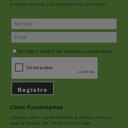
Envianos tu email y te mantendremos informado.
He leído y acepto los
términos y condiciones
Cómo Funcionamos
¿Quieres saber cuándo recibirás el pedido, cómo se
paga la compra, etc. Te informamos
aquí