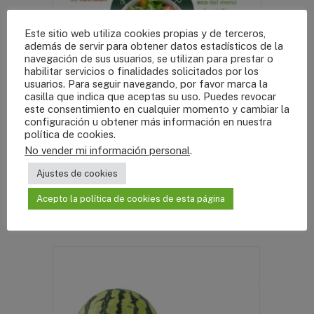
Este sitio web utiliza cookies propias y de terceros,
además de servir para obtener datos estadísticos de la
navegación de sus usuarios, se utilizan para prestar o
habilitar servicios o finalidades solicitados por los
usuarios. Para seguir navegando, por favor marca la
PACK KUIDATE
casilla que indica que aceptas su uso. Puedes revocar
este consentimiento en cualquier momento y cambiar la
configuración u obtener más información en nuestra
política de cookies
.
Rango
295,00
€
-
700,00
€
No vender mi información personal
.
Escoge tu Plan
de
Ajustes de cookies
precios:
Acepto la política de cookies de esta página
desde
SELECCIONAR OPCIONES
295,00€
hasta
700,00€