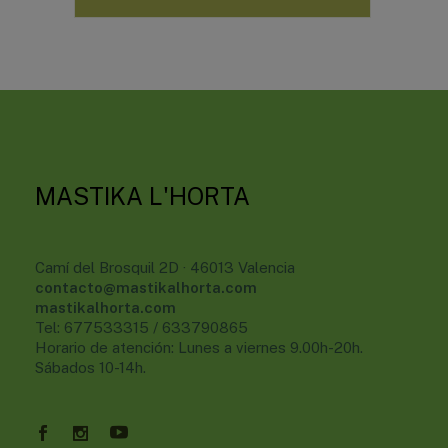
MASTIKA L'HORTA
Camí del Brosquil 2D · 46013 Valencia
contacto@mastikalhorta.com
mastikalhorta.com
Tel: 677533315 / 633790865
Horario de atención: Lunes a viernes 9.00h-20h.
Sábados 10-14h.