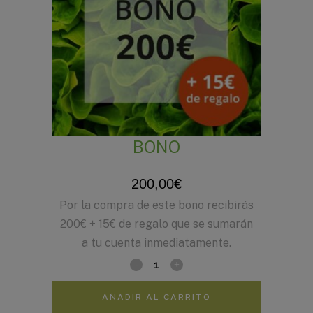
BONO
200,00
€
Por la compra de este bono recibirás
200€ + 15€ de regalo que se sumarán
a tu cuenta inmediatamente.
AÑADIR AL CARRITO