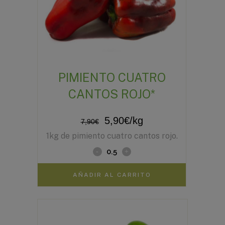
PIMIENTO CUATRO
CANTOS ROJO*
El
El
5,90
€
/kg
7,90
€
1kg de pimiento cuatro cantos rojo.
precio
precio
original
actual
era:
es:
AÑADIR AL CARRITO
7,90€.
5,90€.