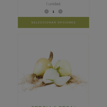
1 unidad.
de
precios:
desde
SELECCIONAR OPCIONES
1,85€
hasta
3,10€