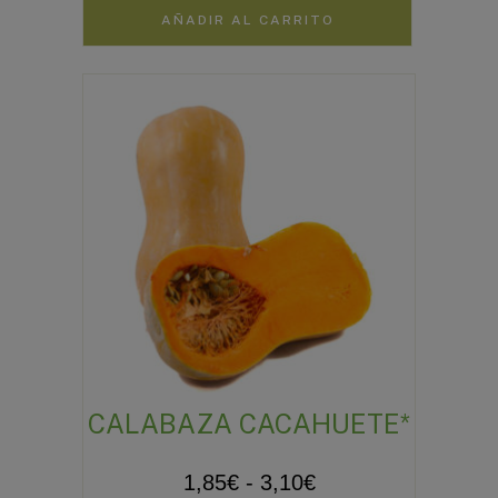
AÑADIR AL CARRITO
CALABAZA CACAHUETE*
Rango
1,85
€
-
3,10
€