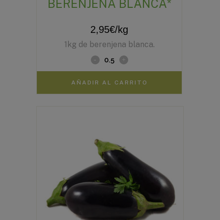
BERENJENA BLANCA*
2,95
€
/kg
1kg de berenjena blanca.
AÑADIR AL CARRITO