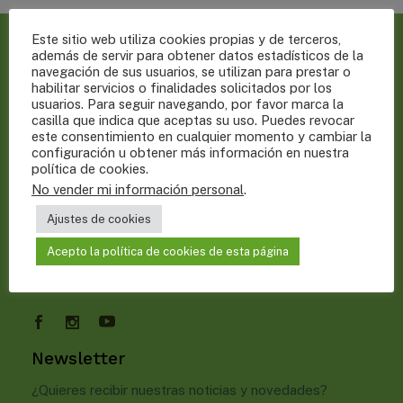
Este sitio web utiliza cookies propias y de terceros,
además de servir para obtener datos estadísticos de la
navegación de sus usuarios, se utilizan para prestar o
habilitar servicios o finalidades solicitados por los
usuarios. Para seguir navegando, por favor marca la
MASTIKA L'HORTA
casilla que indica que aceptas su uso. Puedes revocar
este consentimiento en cualquier momento y cambiar la
configuración u obtener más información en nuestra
política de cookies
.
Camí del Brosquil 2D · 46013 Valencia
No vender mi información personal
.
contacto@mastikalhorta.com
mastikalhorta.com
Ajustes de cookies
Tel: 677533315 / 633790865
Horario de atención: Lunes a viernes 9.00h-20h.
Acepto la política de cookies de esta página
Sábados 10-14h.
Newsletter
¿Quieres recibir nuestras noticias y novedades?