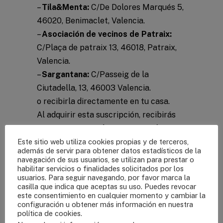
–
Tila&Menta:
C/De Dolores Marqués 5,
46020, Benimaclet, Valencia.
–
Asociación de vecinos de Patraix:
C/Plaça de patraix 13, 46018, Patraix,
Valencia.
–
Sargantana:
C/Passeig de la
Ciutadella, 13, 46003 Valencia.
o recibirla directamente en tu casa.
Al adquirir esta suscripción, recibirás
un
cargo mensual a tu tarjeta de
crédito
. Dependiendiendo de la zona de
Este sitio web utiliza cookies propias y de terceros,
además de servir para obtener datos estadísticos de la
envío el precio de la cesta puede variar.
navegación de sus usuarios, se utilizan para prestar o
Los cupones descuentos no son
habilitar servicios o finalidades solicitados por los
usuarios. Para seguir navegando, por favor marca la
aplicables a este producto.
casilla que indica que aceptas su uso. Puedes revocar
este consentimiento en cualquier momento y cambiar la
configuración u obtener más información en nuestra
política de cookies
.