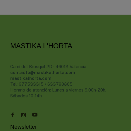
MASTIKA L'HORTA
Camí del Brosquil 2D · 46013 Valencia
contacto@mastikalhorta.com
mastikalhorta.com
Tel: 677533315 / 633790865
Horario de atención: Lunes a viernes 9.00h-20h.
Sábados 10-14h.
Newsletter