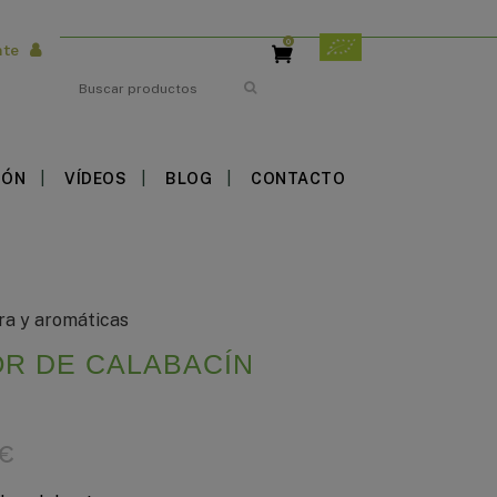
0
nte
Search
IÓN
VÍDEOS
BLOG
CONTACTO
ra y aromáticas
OR DE CALABACÍN
€