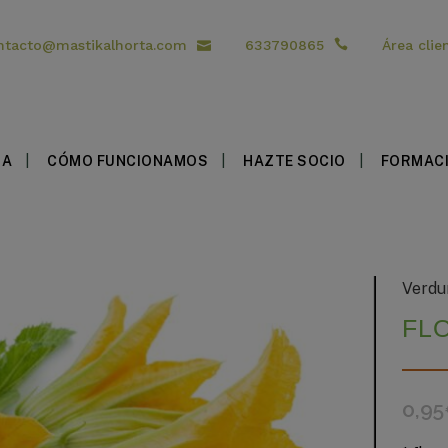
ntacto@mastikalhorta.com
633790865
Área clie
DA
CÓMO FUNCIONAMOS
HAZTE SOCIO
FORMAC
Verdu
FL
0,95