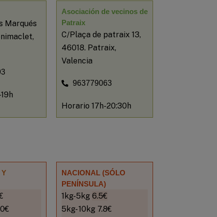
Asociación de vecinos de
Patraix
s Marqués
C/Plaça de patraix 13,
enimaclet,
46018. Patraix,
Valencia
03
963779063
-19h
Horario 17h-20:30h
 Y
NACIONAL (SÓLO
PENÍNSULA)
€
1kg-5kg
6.5€
.0€
5kg- 10kg 7.8€