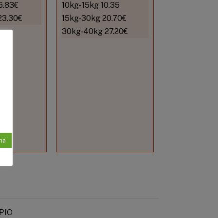
6.83€
10kg- 15kg 10.35
23.30€
15kg-30kg 20.70€
30kg-40kg 27.20€
na
PIO