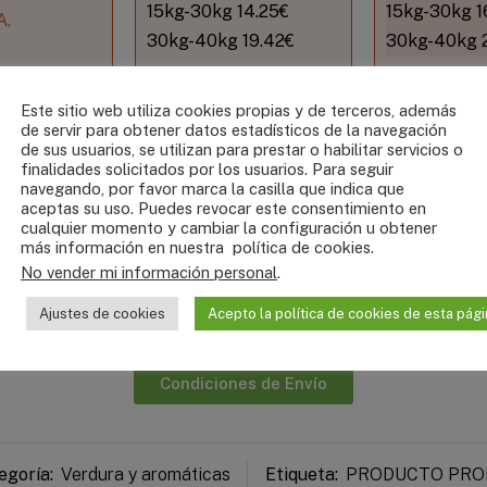
15kg-30kg 14.25€
15kg-30kg 1
A,
30kg-40kg 19.42€
30kg-40kg 
SSAR,
, GODELLA,
Este sitio web utiliza cookies propias y de terceros, además
de servir para obtener datos estadísticos de la navegación
,
de sus usuarios, se utilizan para prestar o habilitar servicios o
, SAN
finalidades solicitados por los usuarios. Para seguir
navegando, por favor marca la casilla que indica que
DE
aceptas su uso. Puedes revocar este consentimiento en
R, LA
cualquier momento y cambiar la configuración u obtener
más información en nuestra
política de cookies
.
No vender mi información personal
.
mo ni
 kg
Ajustes de cookies
Acepto la política de cookies de esta pági
Condiciones de Envío
egoría:
Verdura y aromáticas
Etiqueta:
PRODUCTO PRO