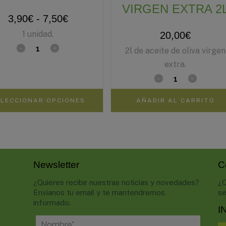
VIRGEN EXTRA 2
3,90
€
-
7,50
€
1 unidad.
20,00
€
2l de aceite de oliva virgen
extra.
ELECCIONAR OPCIONES
AÑADIR AL CARRITO
Newsletter
C
¿Quieres recibir nuestras noticias y novedades?
¿Q
Envianos tu email y te mantendremos
se
informado.
I