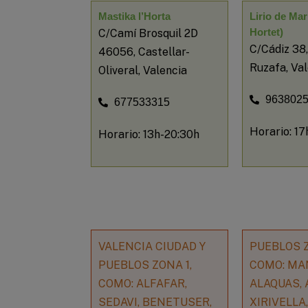
Mastika l’Horta
Lirio de Mar
Hortet)
C/Camí Brosquil 2D
C/Cádiz 38
46056, Castellar-
Ruzafa, Va
Oliveral, Valencia
963802
677533315
Horario: 1
Horario: 13h-20:30h
VALENCIA CIUDAD Y
PUEBLOS Z
PUEBLOS ZONA 1,
COMO: MA
COMO: ALFAFAR,
ALAQUAS, 
SEDAVI, BENETUSER,
XIRIVELLA