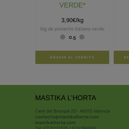
VERDE*
3,90
€
/kg
1kg de pimiento italiano verde.
AÑADIR AL CARRITO
S
MASTIKA L'HORTA
Camí del Brosquil 2D · 46013 Valencia
contacto@mastikalhorta.com
mastikalhorta.com
Tel: 677533315 / 633790865