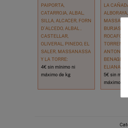
PAIPORTA,
LA CAÑAD
CATARROJA, ALBAL,
ALBORAYA,
SILLA, ALCACER, FORN
MASSALFA
D´ALCEDO, ALBAL ,
BURJASSOT
CASTELLAR,
ROCAFORT
OLIVERAL, PINEDO, EL
TORRENTE
SALER, MASSANASSA
ANTONIO 
Y LA TORRE:
BENAGEVE
4€ sin mínimo ni
ELIANA.
máximo de kg
5€ sin míni
máximo de
Cat