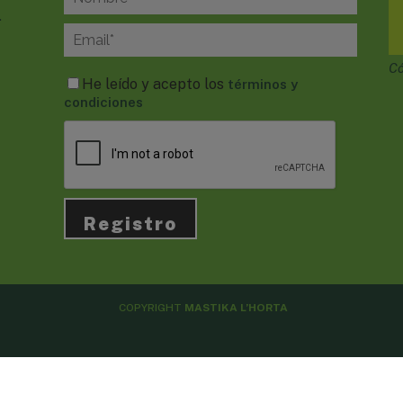
.
Có
He leído y acepto los
términos y
condiciones
COPYRIGHT
MASTIKA L’HORTA