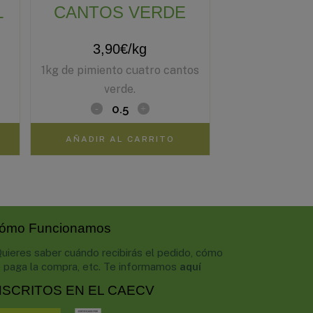
L
CANTOS VERDE
3,90
€
/kg
1kg de pimiento cuatro cantos
verde.
AÑADIR AL CARRITO
ómo Funcionamos
uieres saber cuándo recibirás el pedido, cómo
 paga la compra, etc. Te informamos
aquí
NSCRITOS EN EL CAECV