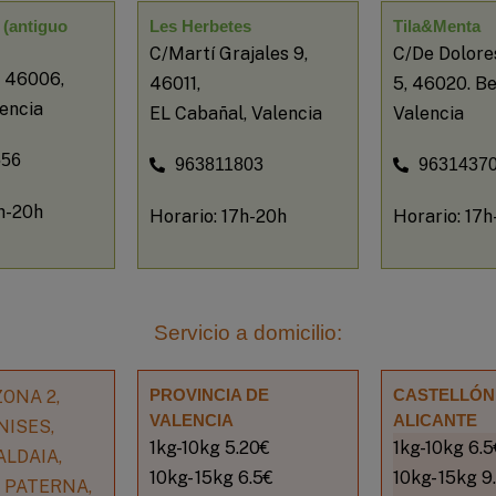
 (antiguo
Les Herbetes
Tila&Menta
C/Martí Grajales 9,
C/De Dolore
, 46006,
46011,
5, 46020. B
lencia
EL Cabañal, Valencia
Valencia
556
963811803
9631437
7h-20h
Horario: 17h-20h
Horario: 17h
Servicio a domicilio:
PROVINCIA DE
CASTELLÓN
ONA 2,
VALENCIA
ALICANTE
NISES,
1kg-10kg 5.20€
1kg-10kg 6.5
ALDAIA,
10kg- 15kg 6.5€
10kg- 15kg 9
, PATERNA,