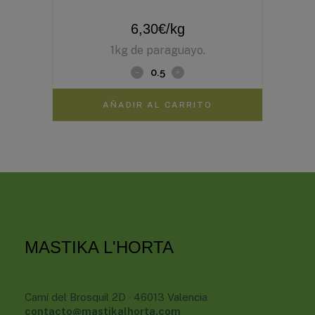
6,30
€
/kg
1kg de paraguayo.
AÑADIR AL CARRITO
MASTIKA L'HORTA
Camí del Brosquil 2D · 46013 Valencia
contacto@mastikalhorta.com