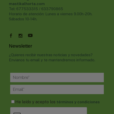
mastikalhorta.com
Tel: 677533315 / 633790865
Horario de atención: Lunes a viernes 9.00h-20h.
Sábados 10-14h.
Newsletter
¿Quieres recibir nuestras noticias y novedades?
Envianos tu email y te mantendremos informado.
He leído y acepto los
términos y condiciones