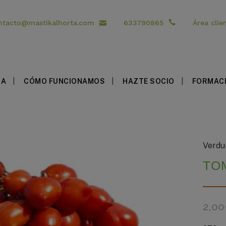
ntacto@mastikalhorta.com
633790865
Área clie
DA
CÓMO FUNCIONAMOS
HAZTE SOCIO
FORMAC
Verdu
TO
2,00