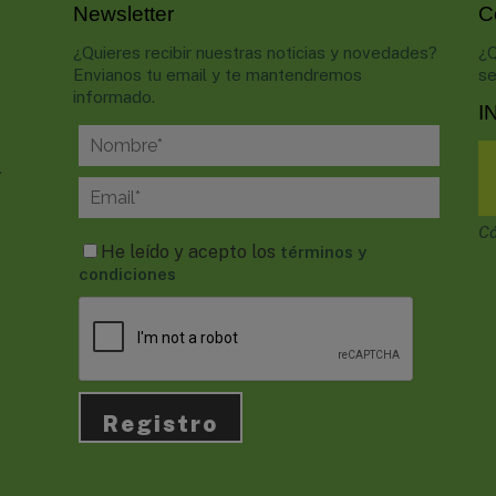
Newsletter
C
¿Quieres recibir nuestras noticias y novedades?
¿Q
Envianos tu email y te mantendremos
se
informado.
I
.
Có
He leído y acepto los
términos y
condiciones