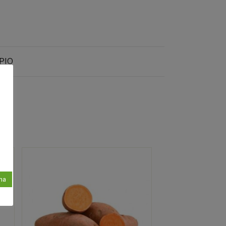
PIO
na