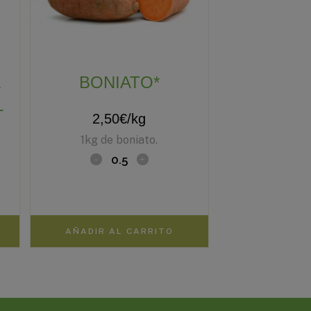
A
BONIATO*
L
2,50
€
/kg
1kg de boniato.
AÑADIR AL CARRITO