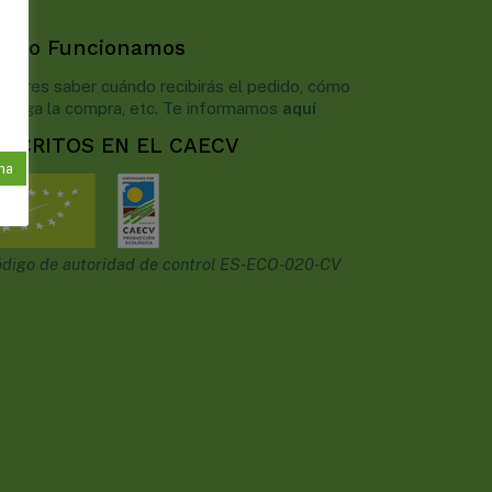
ómo Funcionamos
uieres saber cuándo recibirás el pedido, cómo
 paga la compra, etc. Te informamos
aquí
NSCRITOS EN EL CAECV
na
digo de autoridad de control ES-ECO-020-CV