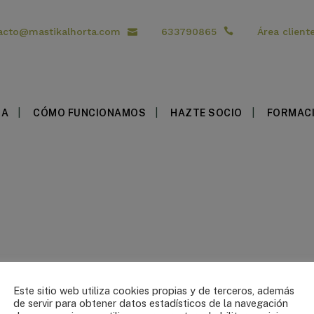
acto@mastikalhorta.com
633790865
Área client
DA
CÓMO FUNCIONAMOS
HAZTE SOCIO
FORMAC
Este sitio web utiliza cookies propias y de terceros, además
de servir para obtener datos estadísticos de la navegación