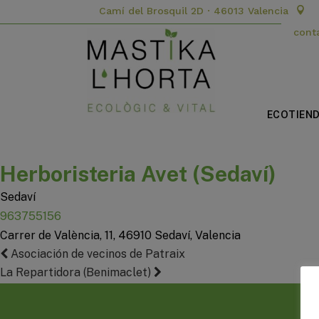
Camí del Brosquil 2D · 46013 Valencia
cont
ECOTIEN
Herboristeria Avet (Sedaví)
Sedaví
963755156
Carrer de València, 11, 46910 Sedaví, Valencia
NAVEGACIÓN
Previous
Asociación de vecinos de Patraix
post:
Next
La Repartidora (Benimaclet)
DE
post:
ENTRADAS