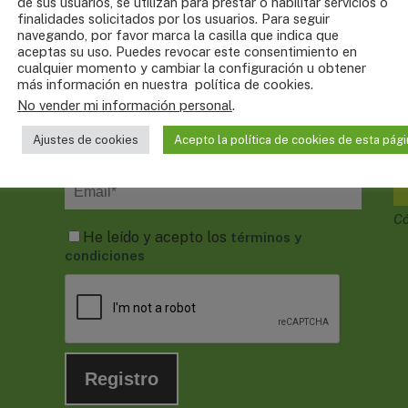
de sus usuarios, se utilizan para prestar o habilitar servicios o
finalidades solicitados por los usuarios. Para seguir
navegando, por favor marca la casilla que indica que
Newsletter
C
aceptas su uso. Puedes revocar este consentimiento en
cualquier momento y cambiar la configuración u obtener
¿Quieres recibir nuestras noticias y novedades?
¿Q
más información en nuestra
política de cookies
.
Envianos tu email y te mantendremos
se
No vender mi información personal
.
informado.
I
Ajustes de cookies
Acepto la política de cookies de esta pági
.
Có
He leído y acepto los
términos y
condiciones