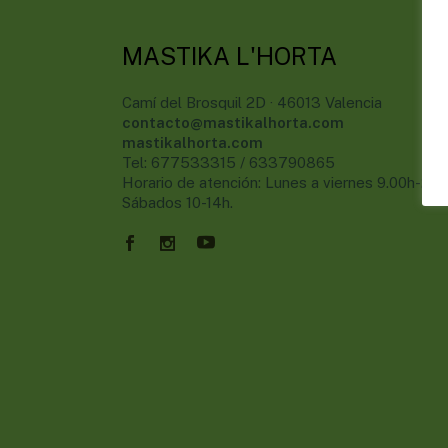
MASTIKA L'HORTA
Camí del Brosquil 2D · 46013 Valencia
contacto@mastikalhorta.com
mastikalhorta.com
Tel: 677533315 / 633790865
Horario de atención: Lunes a viernes 9.00h-20h
Sábados 10-14h.