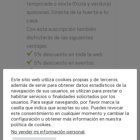
temporada o mixta (fruta y verdura)
quincenal. Directa de la huerta a tu
casa.
Con esta suscripción también
disfrutarás de las siguientes
ventajas:
5% descuento en toda la web
5% descuento en eventos
10% descuento en cursos y
Este sitio web utiliza cookies propias y de terceros,
talleres
además de servir para obtener datos estadísticos de la
2 Masterclass exclusivas para
navegación de sus usuarios, se utilizan para prestar o
habilitar servicios o finalidades solicitados por los
socios en directo
usuarios. Para seguir navegando, por favor marca la
Descuento en consulta de
casilla que indica que aceptas su uso. Puedes revocar
este consentimiento en cualquier momento y cambiar la
nutrición con Núria
configuración u obtener más información en nuestra
Salidas de ocio con el resto de
política de cookies
.
suscriptores y el equipo de mastika
No vender mi información personal
.
L’Horta